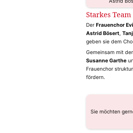
Astrid Böse
Starkes Team
Der 
Frauenchor Evi
Astrid Bösert
, 
Tan
geben sie dem Chor
Gemeinsam mit dem 
Susanne Garthe
 u
Frauenchor struktur
fördern.
Sie möchten gerne