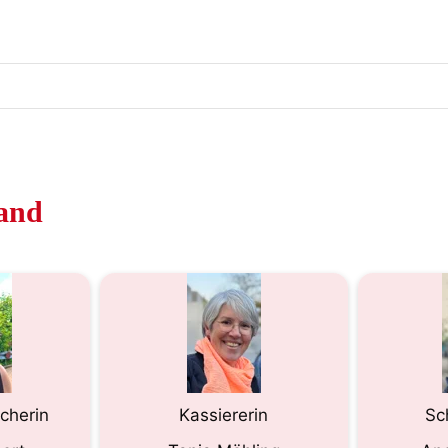
and
cherin
Kassiererin
Sc