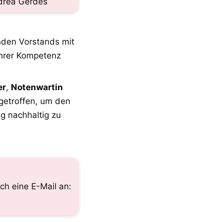
drea Gerdes
 steht unter der Leitung des geschäftsführenden Vorstands mit 
ihrer Kompetenz 
er
, 
Notenwartin 
etroffen, um den 
g nachhaltig zu 
ch eine E-Mail an: